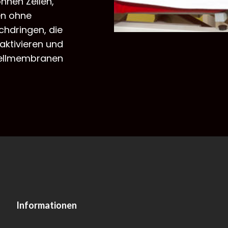
nnen Zellen,
n ohne
chdringen, die
ktivieren und
 Zellmembranen
Informationen