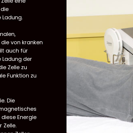
 Zelle eine
 die
 Ladung.
malen,
s die von kranken
ilt auch für
e Ladung der
ie Zelle zu
le Funktion zu
e. Die
romagnetisches
diese Energie
 Zelle.