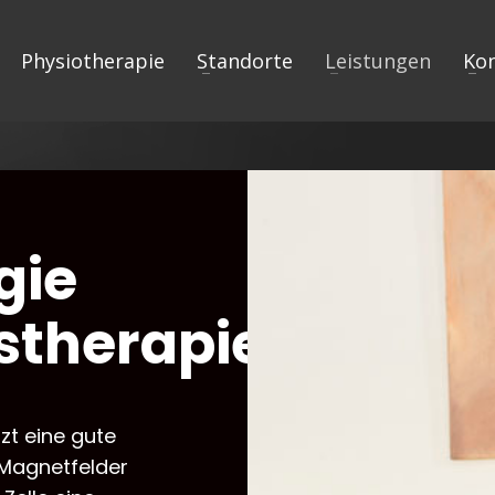
Physiotherapie
Standorte
Leistungen
Ko
gie
stherapie
zt eine gute
r Magnetfelder