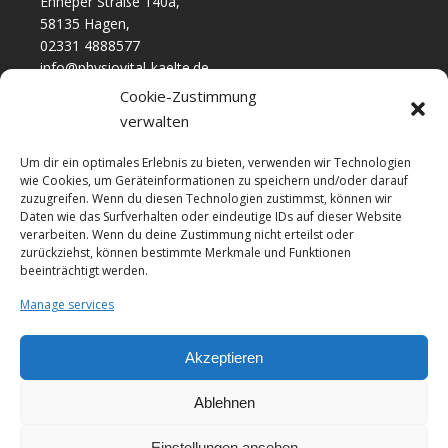
Enneper Straße 140a,
58135 Hagen,
02331 4888577
info@physiovital-kaelte.de
Cookie-Zustimmung
Informationen
verwalten
Impressum
Um dir ein optimales Erlebnis zu bieten, verwenden wir Technologien
wie Cookies, um Geräteinformationen zu speichern und/oder darauf
Datenschutz
zuzugreifen. Wenn du diesen Technologien zustimmst, können wir
Kontakt
Daten wie das Surfverhalten oder eindeutige IDs auf dieser Website
verarbeiten. Wenn du deine Zustimmung nicht erteilst oder
zurückziehst, können bestimmte Merkmale und Funktionen
Newsletter
beeinträchtigt werden.
Bleiben Sie immer auf dem Laufenden!
Manage services
Abonnieren
Akzeptieren
© 2023 Physiovital Kältetherapie UG
Ablehnen
Einstellungen ansehen