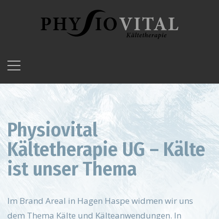
Physiovital
Kältetherapie UG – Kälte
ist unser Thema
Im Brand Areal in Hagen Haspe widmen wir uns
dem Thema Kälte und Kälteanwendungen. In